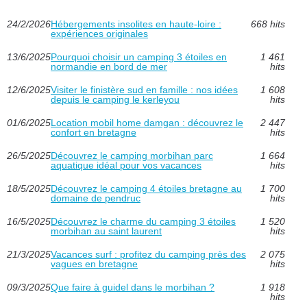
24/2/2026
Hébergements insolites en haute-loire :
668 hits
expériences originales
13/6/2025
Pourquoi choisir un camping 3 étoiles en
1 461
normandie en bord de mer
hits
12/6/2025
Visiter le finistère sud en famille : nos idées
1 608
depuis le camping le kerleyou
hits
01/6/2025
Location mobil home damgan : découvrez le
2 447
confort en bretagne
hits
26/5/2025
Découvrez le camping morbihan parc
1 664
aquatique idéal pour vos vacances
hits
18/5/2025
Découvrez le camping 4 étoiles bretagne au
1 700
domaine de pendruc
hits
16/5/2025
Découvrez le charme du camping 3 étoiles
1 520
morbihan au saint laurent
hits
21/3/2025
Vacances surf : profitez du camping près des
2 075
vagues en bretagne
hits
09/3/2025
Que faire à guidel dans le morbihan ?
1 918
hits