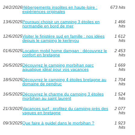
24/2/2026
Hébergements insolites en haute-loire :
673 hits
expériences originales
13/6/2025
Pourquoi choisir un camping 3 étoiles en
1 466
normandie en bord de mer
hits
12/6/2025
Visiter le finistère sud en famille : nos idées
1 612
depuis le camping le kerleyou
hits
01/6/2025
Location mobil home damgan : découvrez le
2 453
confort en bretagne
hits
26/5/2025
Découvrez le camping morbihan parc
1 669
aquatique idéal pour vos vacances
hits
18/5/2025
Découvrez le camping 4 étoiles bretagne au
1 704
domaine de pendruc
hits
16/5/2025
Découvrez le charme du camping 3 étoiles
1 524
morbihan au saint laurent
hits
21/3/2025
Vacances surf : profitez du camping près des
2 077
vagues en bretagne
hits
09/3/2025
Que faire à guidel dans le morbihan ?
1 923
hits