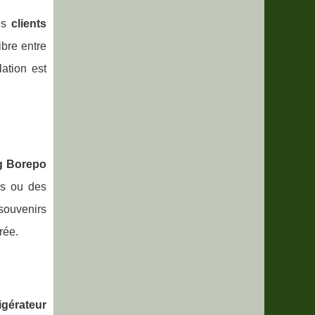
Les
clients
bre entre
ation est
ng Borepo
es ou des
 souvenirs
rée.
rigérateur