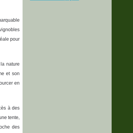
marquable
 vignobles
déale pour
 la nature
me et son
sourcer en
cès à des
une tente,
roche des