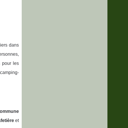
iers dans
personnes,
s pour les
t camping-
 commune
fetière
et