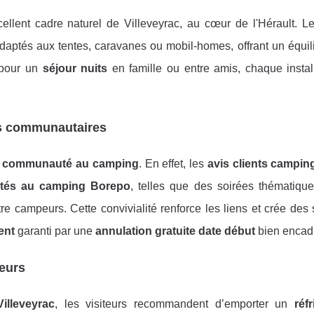
ellent cadre naturel de Villeveyrac, au cœur de l'Hérault. 
ptés aux tentes, caravanes ou mobil-homes, offrant un équili
 pour un
séjour nuits
en famille ou entre amis, chaque install
ens communautaires
e communauté au camping
. En effet, les
avis clients campi
vités au camping Borepo
, telles que des soirées thématiqu
ntre campeurs. Cette convivialité renforce les liens et crée des
ent
garanti par une
annulation gratuite date début
bien encad
eurs
illeveyrac
, les visiteurs recommandent d’emporter un
réf