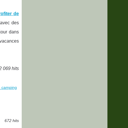
ofiter de
 avec des
éjour dans
vacances
2 069 hits
n camping
672 hits