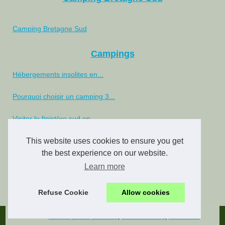
Camping Bretagne Sud
Campings
Hébergements insolites en...
Pourquoi choisir un camping 3...
Visiter le finistère sud en...
Location mobil home damgan :...
This website uses cookies to ensure you get
the best experience on our website.
Découvrez le camping...
Learn more
Découvrez le camping 4...
Refuse Cookie
Allow cookies
© 2026
Camping-bretagnesud.fr
|
Cookies Policy
|
eZ Publish