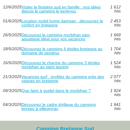
12/6/2025
Visiter le finistère sud en famille : nos idées
1 612
depuis le camping le kerleyou
hits
01/6/2025
Location mobil home damgan : découvrez le
2 453
confort en bretagne
hits
26/5/2025
Découvrez le camping morbihan parc
1 669
aquatique idéal pour vos vacances
hits
18/5/2025
Découvrez le camping 4 étoiles bretagne au
1 704
domaine de pendruc
hits
16/5/2025
Découvrez le charme du camping 3 étoiles
1 524
morbihan au saint laurent
hits
21/3/2025
Vacances surf : profitez du camping près des
2 077
vagues en bretagne
hits
09/3/2025
Que faire à guidel dans le morbihan ?
1 924
hits
04/3/2025
Découvrez le cadre idyllique du camping
1 941
borepo à villeveyrac
hits
Camping Bretagne Sud