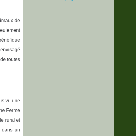
animaux de
seulement
 bénéfique
 envisagé
 de toutes
ais vu une
une Ferme
e rural et
r dans un