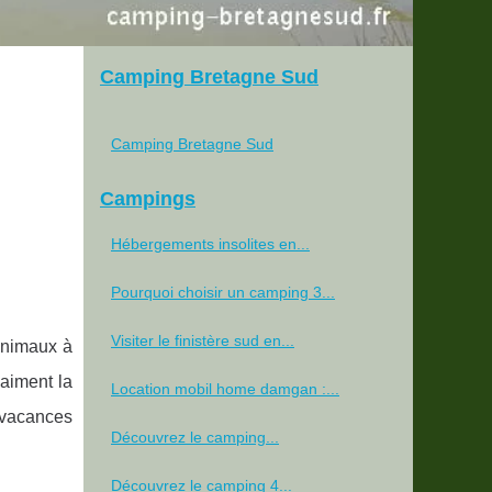
Camping Bretagne Sud
Camping Bretagne Sud
Campings
Hébergements insolites en...
Pourquoi choisir un camping 3...
Visiter le finistère sud en...
’animaux à
aiment la
Location mobil home damgan :...
 vacances
Découvrez le camping...
Découvrez le camping 4...