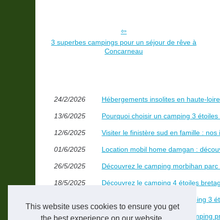
3 superbes campings pour un séjour de rêve à
Concarneau
24/2/2026
Hébergements insolites en haute-loire
13/6/2025
Pourquoi choisir un camping 3 étoile
12/6/2025
Visiter le finistère sud en famille : n
01/6/2025
Location mobil home damgan : découv
26/5/2025
Découvrez le camping morbihan parc 
18/5/2025
Découvrez le camping 4 étoiles bret
16/5/2025
Découvrez le charme du camping 3 éto
This website uses cookies to ensure you get
21/3/2025
Vacances surf : profitez du camping 
the best experience on our website.