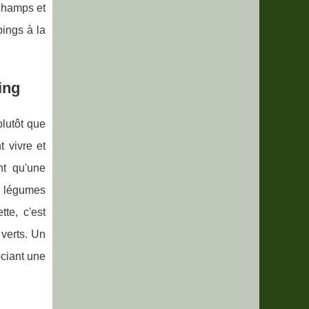
 champs et
ings à la
ing
plutôt que
 vivre et
nt qu'une
s légumes
te, c'est
verts. Un
ociant une