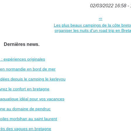
02/03/2022 16:58 - 
Les plus beaux campings de la côte bret
organiser les nuits d'un road trip en Bre
Dernières news.
 : expériences originales
s en normandie en bord de mer
os idées depuis le camping le kerleyou
rez le confort en bretagne
aquatique idéal pour vos vacances
agne au domaine de pendruc
iles morbihan au saint laurent
près des vagues en bretagne