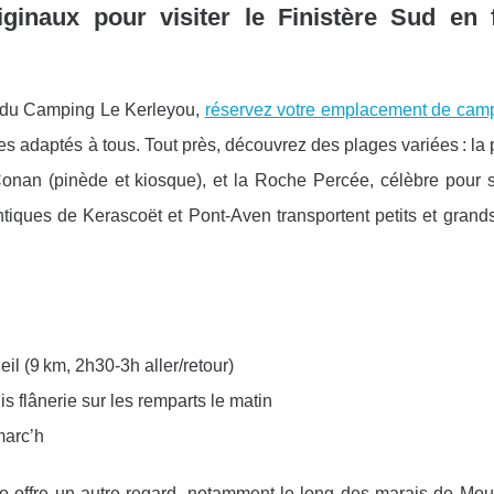
riginaux pour visiter le Finistère Sud en 
rt du Camping Le Kerleyou,
réservez votre emplacement de cam
tes adaptés à tous. Tout près, découvrez des plages variées : la
onan (pinède et kiosque), et la Roche Percée, célèbre pour 
ntiques de Kerascoët et Pont-Aven transportent petits et grand
 (9 km, 2h30-3h aller/retour)
 flânerie sur les remparts le matin
marc’h
 vélo offre un autre regard, notamment le long des marais de Mou