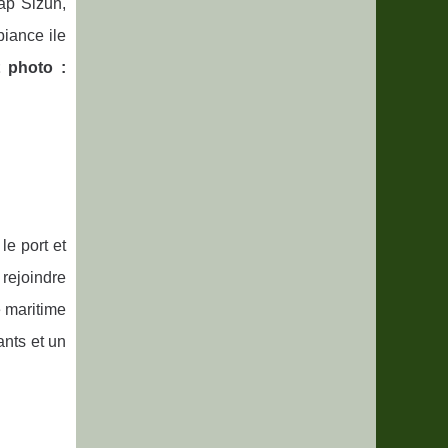
ap Sizun,
iance ile
t photo :
le port et
 rejoindre
e maritime
ants et un