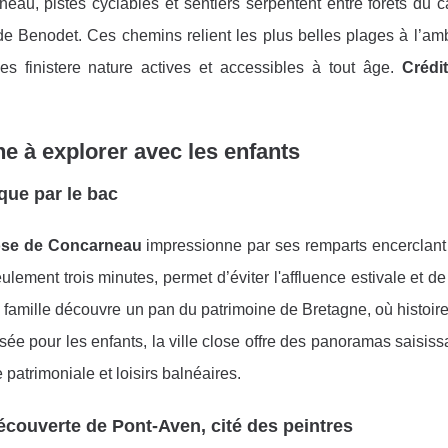
eau, pistes cyclables et sentiers serpentent entre forêts du c
de Benodet. Ces chemins relient les plus belles plages à l’amb
 finistere nature actives et accessibles à tout âge.
Crédi
ne à explorer avec les enfants
que par le bac
lose de Concarneau
impressionne par ses remparts encerclant 
ulement trois minutes, permet d’éviter l'affluence estivale et de
ue famille découvre un pan du patrimoine de Bretagne, où histoir
ée pour les enfants, la ville close offre des panoramas saisiss
 patrimoniale et loisirs balnéaires.
écouverte de Pont-Aven, cité des peintres