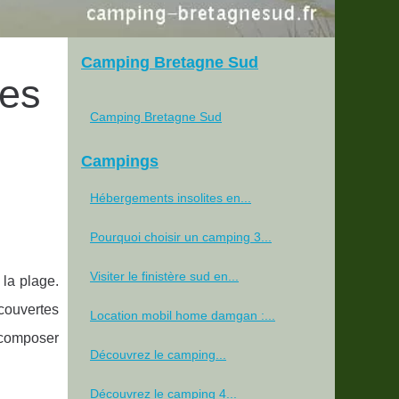
Camping Bretagne Sud
ées
Camping Bretagne Sud
Campings
Hébergements insolites en...
Pourquoi choisir un camping 3...
Visiter le finistère sud en...
la plage.
couvertes
Location mobil home damgan :...
r composer
Découvrez le camping...
Découvrez le camping 4...