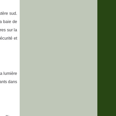
stère sud.
la baie de
es sur la
écurité et
a lumière
fants dans