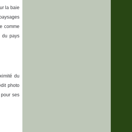
ur la baie
 paysages
ique comme
e du pays
oximité du
dit photo
 pour ses