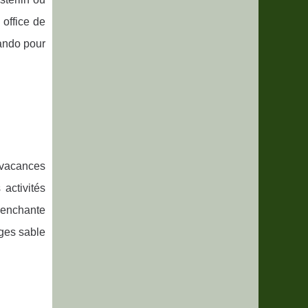
 office de
ando pour
s vacances
 activités
enchante
ages sable