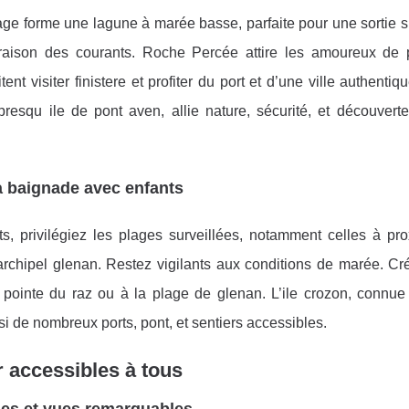
plage forme une lagune à marée basse, parfaite pour une sortie s
raison des courants. Roche Percée attire les amoureux de
ent visiter finistere et profiter du port et d’une ville authent
esqu ile de pont aven, allie nature, sécurité, et découvert
a baignade avec enfants
nts, privilégiez les plages surveillées, notamment celles à pr
archipel glenan. Restez vigilants aux conditions de marée. Cré
ointe du raz ou à la plage de glenan. L’ile crozon, connue
ssi de nombreux ports, pont, et sentiers accessibles.
ir accessibles à tous
ales et vues remarquables