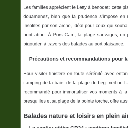
Les familles apprécient le Letty à benodet : cette 
douarnenez, bien que la prudence s’impose en 
insolites par son arche, idéal pour ceux qui souhait
pont abbe. À Pors Carn, la plage sauvages, en pr
bigouden à travers des balades au port plaisance.
Précautions et recommandations pour l
Pour visiter finistere en toute sérénité avec enfa
camping de la baie, de la plage de beg meil ou l’
recommandé pour immortaliser vos moments à la p
presqu iles et sa plage de la pointe torche, offre au
Balades nature et loisirs en plein a
Le sentier côtier GR34 : sections famili