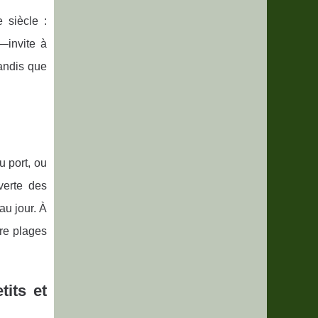
 siècle :
—invite à
tandis que
u port, ou
verte des
au jour. À
tre plages
tits et