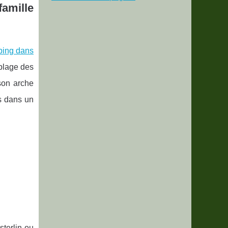
famille
ping dans
 plage des
son arche
s dans un
sterlin ou